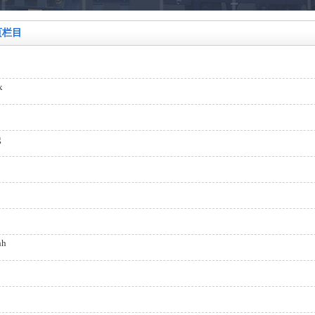
页栏目
x
g
hh