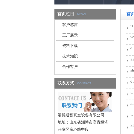
首页栏目
首
NEWS
客户感言
jz
工厂展示
w
资料下载
d
技术知识
g
合作客户
sh
dt
联系方式
CONTACT
tr
h
tt
淄博通普真空设备有限公司
地址：山东省淄博市高青经济
kl
开发区东环路中段