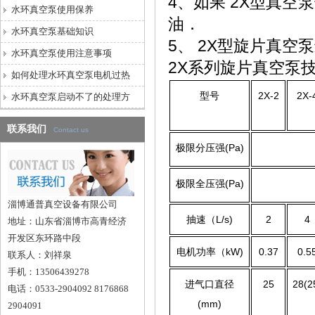
4、如果 2X型真
水环真空泵使用保养
油．
水环真空泵基础知识
5、 2X型旋片真
水环真空泵使用注意事项
2X系列旋片真空泵
如何处理水环真空泵电机过热
型号
2X-2
2X-
水环真空泵启动不了的处理方
联系我们
Contact us
极限分压强(Pa)
极限全压强(Pa)
淄博通普真空设备有限公司
抽速（L/s)
2
4
地址：山东省淄博市高青经济
开发区东环路中段
电机功率（kW)
0.37
0.5
联系人：刘祥泉
手机：13506439278
进气口直径
25
28(2
电话：0533-2904092 8176868
(mm)
2904091